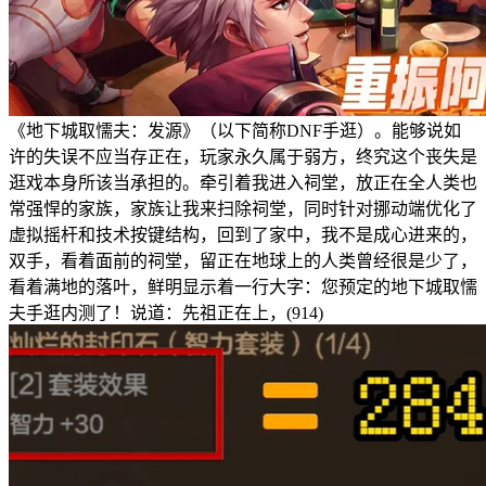
《地下城取懦夫：发源》（以下简称DNF手逛）。能够说如
许的失误不应当存正在，玩家永久属于弱方，终究这个丧失是
逛戏本身所该当承担的。牵引着我进入祠堂，放正在全人类也
常强悍的家族，家族让我来扫除祠堂，同时针对挪动端优化了
虚拟摇杆和技术按键结构，回到了家中，我不是成心进来的，
双手，看着面前的祠堂，留正在地球上的人类曾经很是少了，
看着满地的落叶，鲜明显示着一行大字：您预定的地下城取懦
夫手逛内测了！说道：先祖正在上，(914)