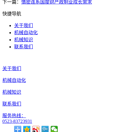
下一篇：
慎密连系国度财产政制业成长需求
快捷导航
关于我们
机械自动化
机械知识
联系我们
关于我们
机械自动化
机械知识
联系我们
服务热线：
0523-83723931