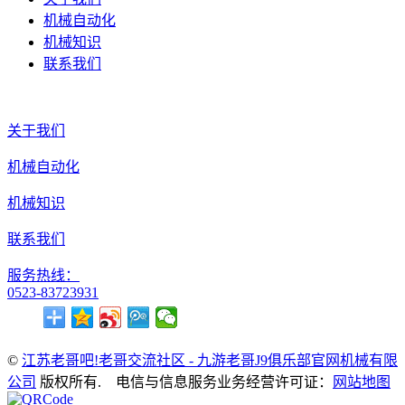
机械自动化
机械知识
联系我们
关于我们
机械自动化
机械知识
联系我们
服务热线：
0523-83723931
©
江苏老哥吧!老哥交流社区 - 九游老哥J9俱乐部官网机械有限
公司
版权所有. 电信与信息服务业务经营许可证：
网站地图