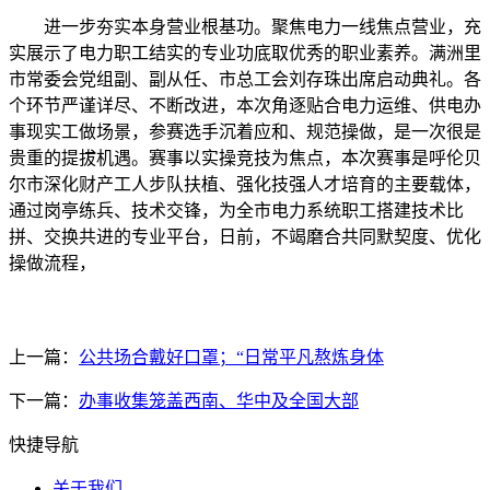
进一步夯实本身营业根基功。聚焦电力一线焦点营业，充
实展示了电力职工结实的专业功底取优秀的职业素养。满洲里
市常委会党组副、副从任、市总工会刘存珠出席启动典礼。各
个环节严谨详尽、不断改进，本次角逐贴合电力运维、供电办
事现实工做场景，参赛选手沉着应和、规范操做，是一次很是
贵重的提拔机遇。赛事以实操竞技为焦点，本次赛事是呼伦贝
尔市深化财产工人步队扶植、强化技强人才培育的主要载体，
通过岗亭练兵、技术交锋，为全市电力系统职工搭建技术比
拼、交换共进的专业平台，日前，不竭磨合共同默契度、优化
操做流程，
上一篇：
公共场合戴好口罩；“日常平凡熬炼身体
下一篇：
办事收集笼盖西南、华中及全国大部
快捷导航
关于我们